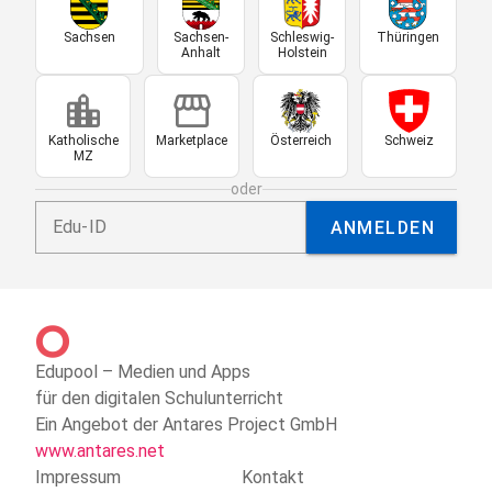
Sachsen
Sachsen-
Schleswig-
Thüringen
Anhalt
Holstein
location_city
storefront
Katholische
Marketplace
Österreich
Schweiz
MZ
oder
Edu-ID
ANMELDEN
Edupool – Medien und Apps
für den digitalen Schulunterricht
Ein Angebot der Antares Project GmbH
www.antares.net
Impressum
Kontakt